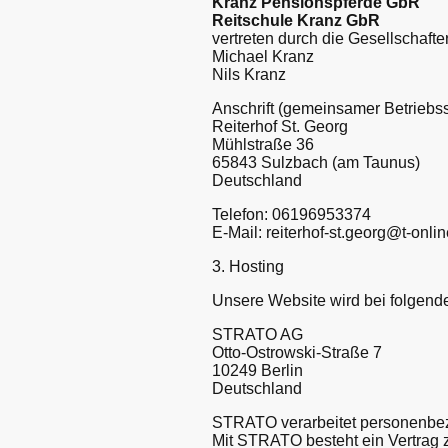
Kranz Pensionspferde GbR
Reitschule Kranz GbR
vertreten durch die Gesellschafter
Michael Kranz
Nils Kranz
Anschrift (gemeinsamer Betriebssi
Reiterhof St. Georg
Mühlstraße 36
65843 Sulzbach (am Taunus)
Deutschland
Telefon: 06196953374
E-Mail: reiterhof-st.georg@t-onl
3. Hosting
Unsere Website wird bei folgend
STRATO AG
Otto-Ostrowski-Straße 7
10249 Berlin
Deutschland
STRATO verarbeitet personenbez
Mit STRATO besteht ein Vertrag 